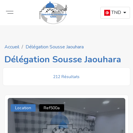
TND
Accueil
Délégation Sousse Jaouhara
Délégation Sousse Jaouhara
212 Résultats
Location
Ref500a