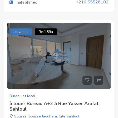
+216 55528102
riahi ahmed
Location
Ref489a
Bureau et local...
à louer Bureau A+2 à Rue Yasser Arafat,
Sahloul
Sousse
,
Sousse Jaouhara
,
Cite Sahloul