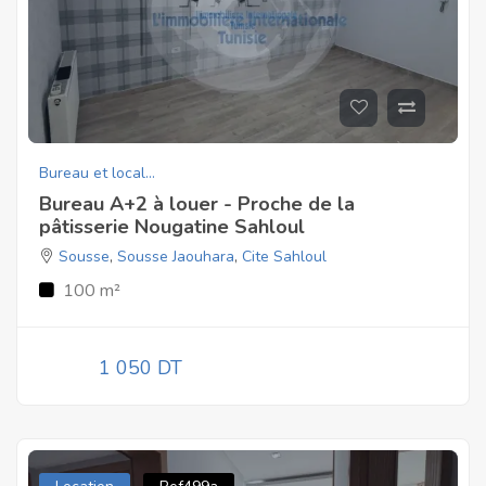
Bureau et local...
Bureau A+2 à louer - Proche de la
pâtisserie Nougatine Sahloul
Sousse
,
Sousse Jaouhara
,
Cite Sahloul
100 m²
1 050 DT