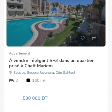
Appartement
À vendre : élégant S+3 dans un quartier
prisé à Chatt Mariem
Sousse
,
Sousse Jaouhara
,
Cite Sahloul
3
160 m²
500 000 DT