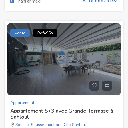
+216 55528102
riahi ahmed
Vente
Ref495a
Appartement
Appartement S+3 avec Grande Terrasse à
Sahloul
Sousse
,
Sousse Jaouhara
,
Cite Sahloul