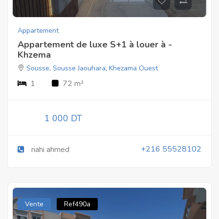
Appartement
Appartement de luxe S+1 à louer à -
Khzema
Sousse
,
Sousse Jaouhara
,
Khezama Ouest
1
72 m²
1 000 DT
+216 55528102
riahi ahmed
Vente
Ref490a