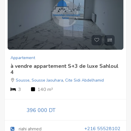
Appartement
à vendre appartement S+3 de luxe Sahloul
4
Sousse
,
Sousse Jaouhara
,
Cite Sidi Abdelhamid
3
140 m²
396 000 DT
+216 55528102
riahi ahmed