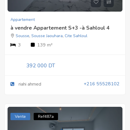
Appartement
à vendre Appartement S+3 -à Sahloul 4
Sousse
,
Sousse Jaouhara
,
Cite Sahloul
3
139 m²
392 000 DT
+216 55528102
riahi ahmed
Vente
Ref487a