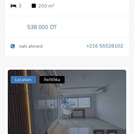
3
200 m²
538 000 DT
+216 55528102
riahi ahmed
Location
Ref494a