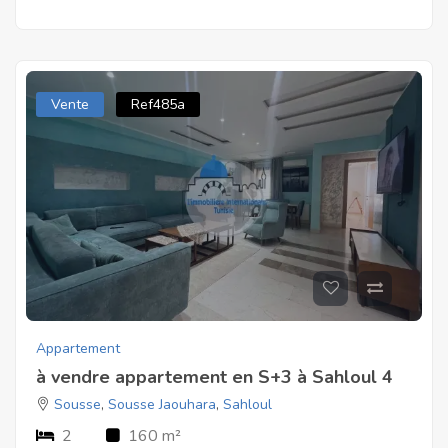
Vente
Ref485a
Appartement
à vendre appartement en S+3 à Sahloul 4
Sousse
,
Sousse Jaouhara
,
Sahloul
2
160 m²