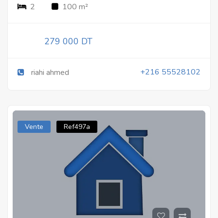
2
100 m²
279 000 DT
+216 55528102
riahi ahmed
Vente
Ref497a