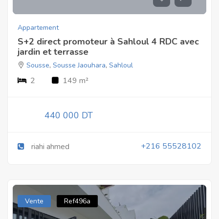
Appartement
S+2 direct promoteur à Sahloul 4 RDC avec
jardin et terrasse
Sousse
,
Sousse Jaouhara
,
Sahloul
2
149 m²
440 000 DT
+216 55528102
riahi ahmed
Vente
Ref496a