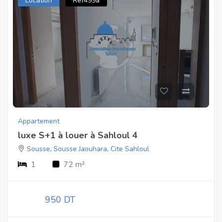
Location
Ref499a
Appartement
luxe S+1 à louer à Sahloul 4
Sousse
,
Sousse Jaouhara
,
Cite Sahloul
1
72 m²
950 DT