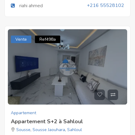
+216 55528102
riahi ahmed
Vente
Ref498a
Appartement
Appartement S+2 à Sahloul
Sousse
,
Sousse Jaouhara
,
Sahloul