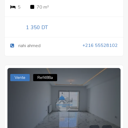
5
70 m²
1 350 DT
+216 55528102
riahi ahmed
Vente
Ref488a