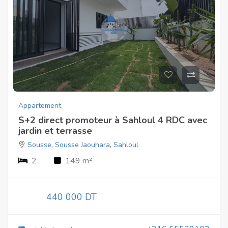
Appartement
S+2 direct promoteur à Sahloul 4 RDC avec
jardin et terrasse
Sousse
,
Sousse Jaouhara
,
Sahloul
2
149 m²
440 000 DT