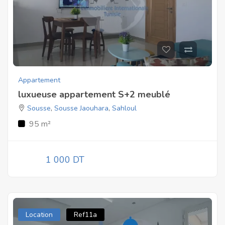
Appartement
luxueuse appartement S+2 meublé
Sousse
,
Sousse Jaouhara
,
Sahloul
95 m²
1 000 DT
Location
Ref11a