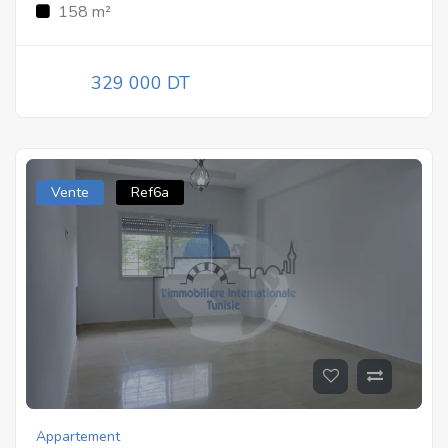
158 m²
329 000 DT
Vente
Ref6a
Appartement