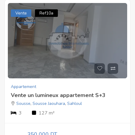
Vente
Ref10a
Appartement
Vente un lumineux appartement S+3
Sousse
,
Sousse Jaouhara
,
Sahloul
3
127 m²
350 000 DT