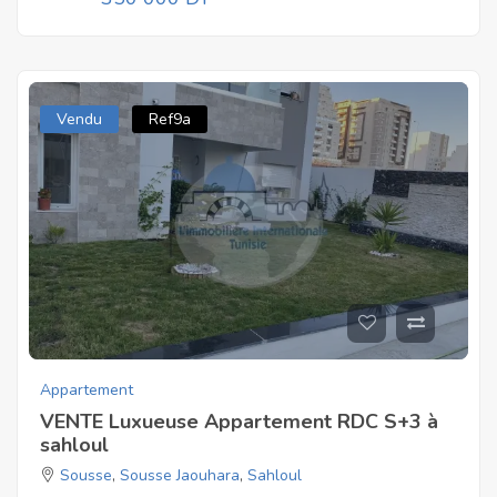
Vendu
Ref9a
Appartement
VENTE Luxueuse Appartement RDC S+3 à
sahloul
Sousse
,
Sousse Jaouhara
,
Sahloul