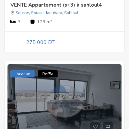
VENTE Appartement (s+3) à sahloul4
Sousse
,
Sousse Jaouhara
,
Sahloul
3
129 m²
275 000 DT
Location
Ref5a