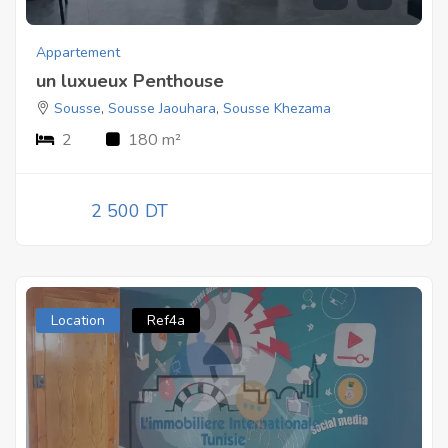
Appartement
un luxueux Penthouse
Sousse
,
Sousse Jaouhara
,
Sousse Khezama
2
180 m²
2 500 DT
Location
Ref4a