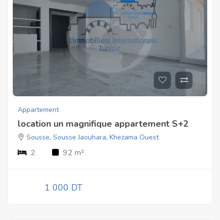
Appartement
location un magnifique appartement S+2
Sousse
,
Sousse Jaouhara
,
Khezama Ouest
2
92 m²
1 000 DT