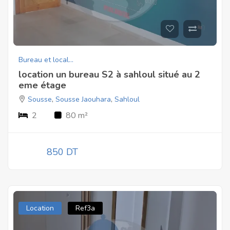
Bureau et local...
location un bureau S2 à sahloul situé au 2
eme étage
Sousse
,
Sousse Jaouhara
,
Sahloul
2
80 m²
850 DT
Location
Ref3a