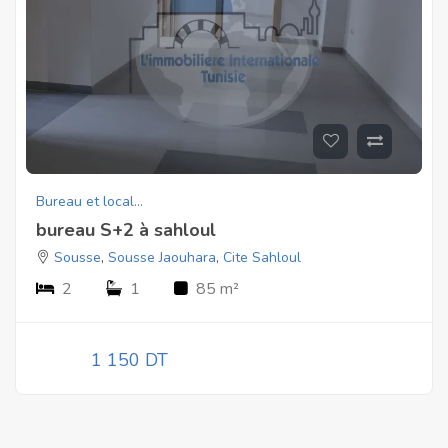
Bureau et local...
bureau S+2 à sahloul
Sousse
,
Sousse Jaouhara
,
Cite Sahloul
2
1
85 m²
1 150 DT