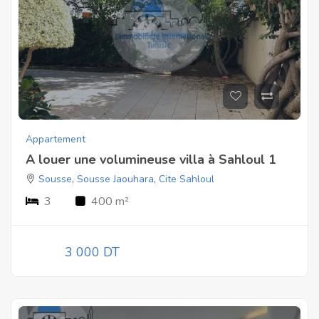
Appartement
A louer une volumineuse villa à Sahloul 1
Sousse
,
Sousse Jaouhara
,
Cite Sahloul
3
400 m²
3 000 DT