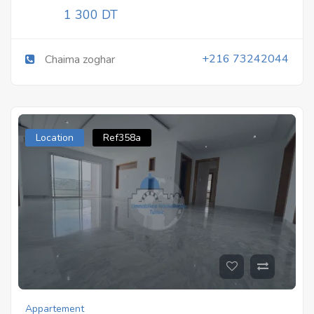
1 300 DT
+216 73242044
Chaima zoghar
Location
Ref358a
Appartement