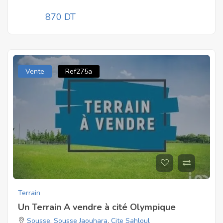
870 DT
Vente
Ref275a
Terrain
Un Terrain A vendre à cité Olympique
Sousse
,
Sousse Jaouhara
,
Cite Sahloul