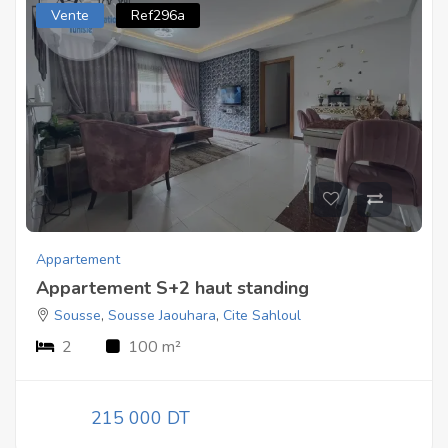
Vente
Ref296a
Appartement
Appartement S+2 haut standing
Sousse
,
Sousse Jaouhara
,
Cite Sahloul
2
100 m²
215 000 DT