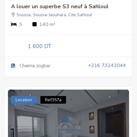
A louer un superbe S3 neuf à Sahloul
Sousse
,
Sousse Jaouhara
,
Cite Sahloul
3
140 m²
1 600 DT
+216 73242044
Chaima zoghar
Location
Ref357a