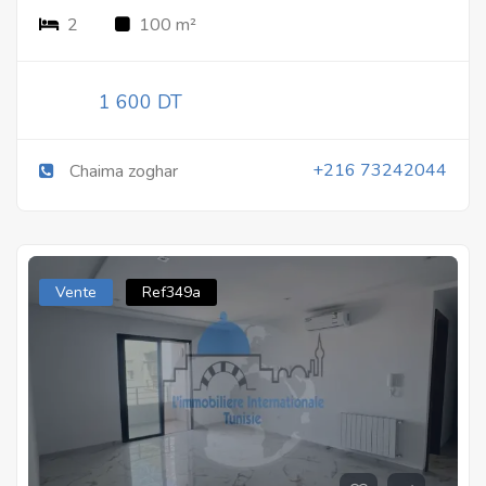
2
100 m²
1 600 DT
+216 73242044
Chaima zoghar
Vente
Ref349a