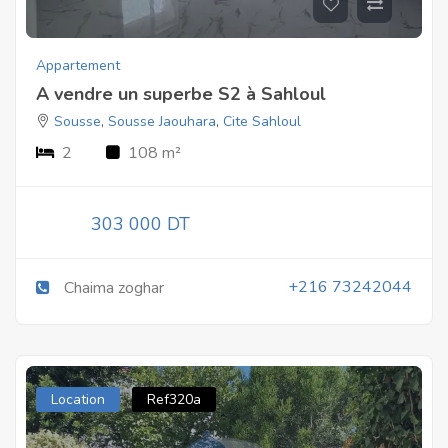
Appartement
A vendre un superbe S2 à Sahloul
Sousse
,
Sousse Jaouhara
,
Cite Sahloul
2
108 m²
303 000 DT
+216 73242044
Chaima zoghar
Location
Ref320a