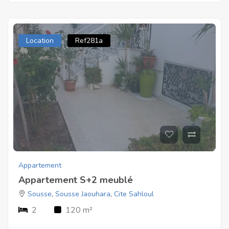
Location
Ref281a
Appartement
Appartement S+2 meublé
Sousse
,
Sousse Jaouhara
,
Cite Sahloul
2
120 m²