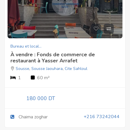
Bureau et local...
À vendre : Fonds de commerce de
restaurant à Yasser Arrafet
Sousse
,
Sousse Jaouhara
,
Cite Sahloul
1
60 m²
180 000 DT
+216 73242044
Chaima zoghar