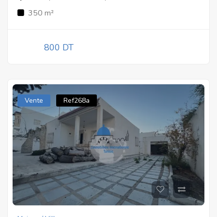
350 m²
800 DT
Vente
Ref268a