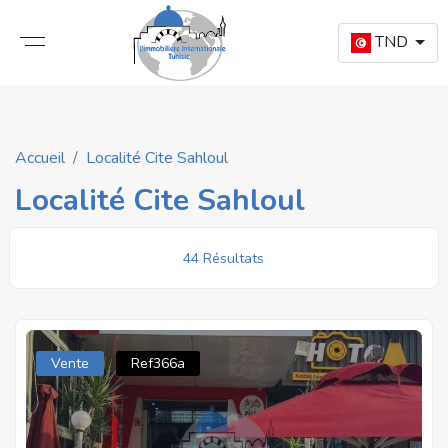
TND
Accueil
Localité Cite Sahloul
Localité Cite Sahloul
44 Résultats
Vente
Ref366a