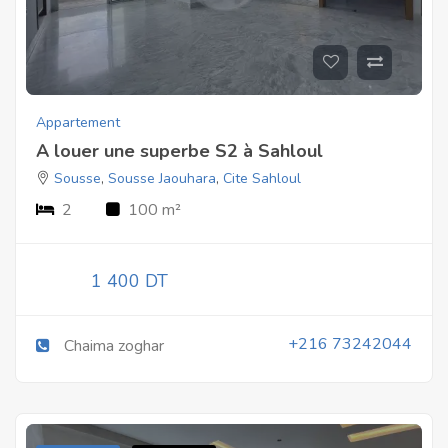
Appartement
A louer une superbe S2 à Sahloul
Sousse
,
Sousse Jaouhara
,
Cite Sahloul
2
100 m²
1 400 DT
+216 73242044
Chaima zoghar