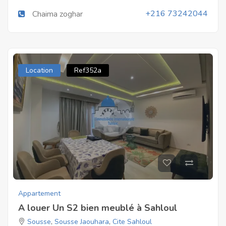
+216 73242044
Chaima zoghar
Location
Ref352a
Appartement
A louer Un S2 bien meublé à Sahloul
Sousse
,
Sousse Jaouhara
,
Cite Sahloul