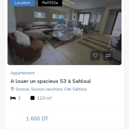
Location
Ref353a
Appartement
A louer un spacieux S3 à Sahloul
Sousse
,
Sousse Jaouhara
,
Cite Sahloul
3
120 m²
1 600 DT