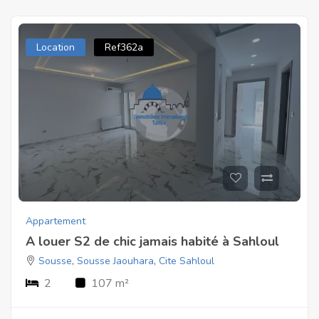
Location
Ref362a
Appartement
A louer S2 de chic jamais habité à Sahloul
Sousse
,
Sousse Jaouhara
,
Cite Sahloul
2
107 m²