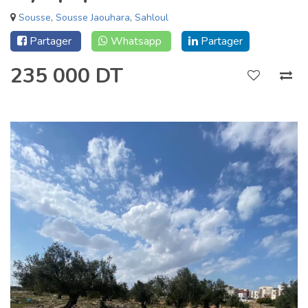
Sousse
,
Sousse Jaouhara
,
Sahloul
Partager
Whatsapp
Partager
235 000 DT