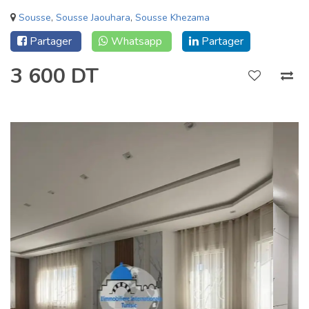
Sousse
,
Sousse Jaouhara
,
Sousse Khezama
Partager
Whatsapp
Partager
3 600 DT