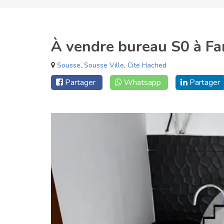
À vendre bureau S0 à F
Sousse
,
Sousse Ville
,
Cite Hached
Partager
Whatsapp
Partager