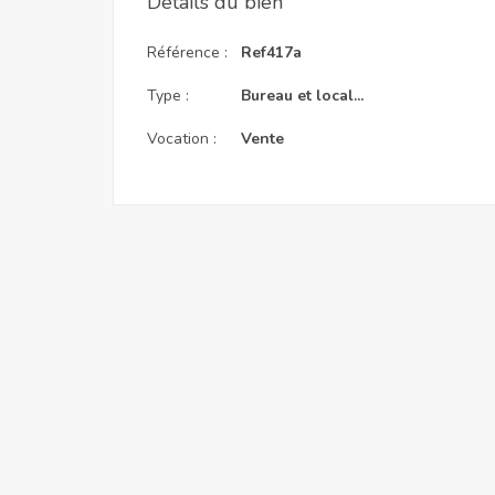
Détails du bien
Référence :
Ref417a
Type :
Bureau et local...
Vocation :
Vente